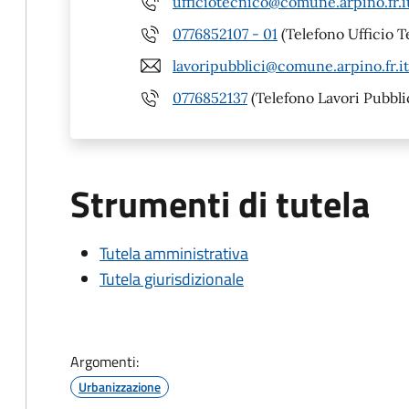
ufficiotecnico@comune.arpino.fr.i
0776852107 - 01
(Telefono Ufficio T
lavoripubblici@comune.arpino.fr.it
0776852137
(Telefono Lavori Pubbli
Strumenti di tutela
Tutela amministrativa
Tutela giurisdizionale
Argomenti:
Urbanizzazione