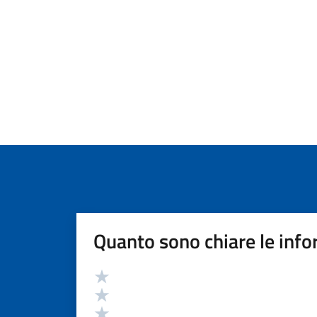
Quanto sono chiare le info
Valutazione
Valuta 5 stelle su 5
Valuta 4 stelle su 5
Valuta 3 stelle su 5