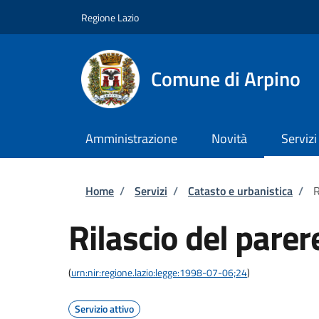
Salta al contenuto principale
Skip to footer content
Regione Lazio
Comune di Arpino
Amministrazione
Novità
Servizi
Briciole di pane
Home
/
Servizi
/
Catasto e urbanistica
/
R
Rilascio del pare
(
urn:nir:regione.lazio:legge:1998-07-06;24
)
Servizio attivo