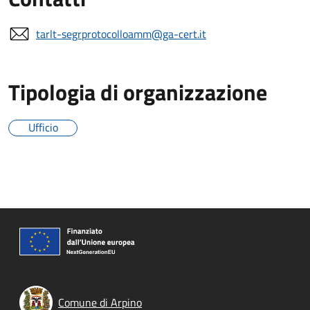
tarlt-segrprotocolloamm@ga-cert.it
Tipologia di organizzazione
Ufficio
Comune di Arpino