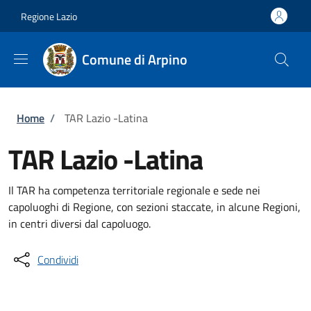
Salta al contenuto principale
Skip to footer content
Regione Lazio
Comune di Arpino
Briciole di pane
Home
/
TAR Lazio -Latina
TAR Lazio -Latina
Il TAR ha competenza territoriale regionale e sede nei
capoluoghi di Regione, con sezioni staccate, in alcune Regioni,
in centri diversi dal capoluogo.
Condividi