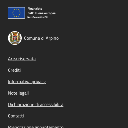
Comune di Arpino
Footer menu
Area riservata
Crediti
Informativa privacy
Note legali
Dichiarazione di accessibilità
Contatti
Prenotazione appuntamento