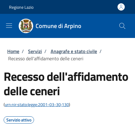
Salta al contenuto principale
Skip to footer content
Regione Lazio
Comune di Arpino
Briciole di pane
Home
/
Servizi
/
Anagrafe e stato civile
/
Recesso dell'affidamento delle ceneri
Recesso dell'affidamento
delle ceneri
(
urn:nir:stato:legge:2001-03-30;130
)
Servizio attivo