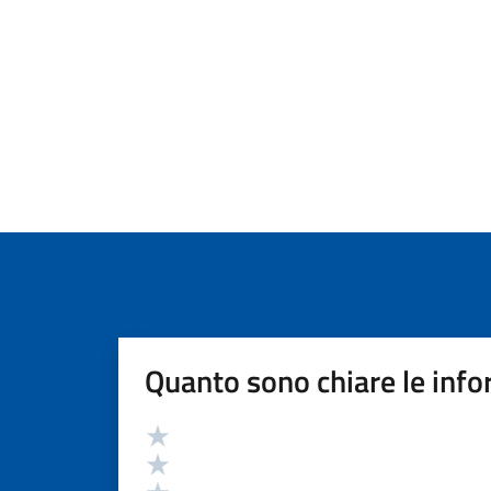
Quanto sono chiare le info
Valutazione
Valuta 5 stelle su 5
Valuta 4 stelle su 5
Valuta 3 stelle su 5