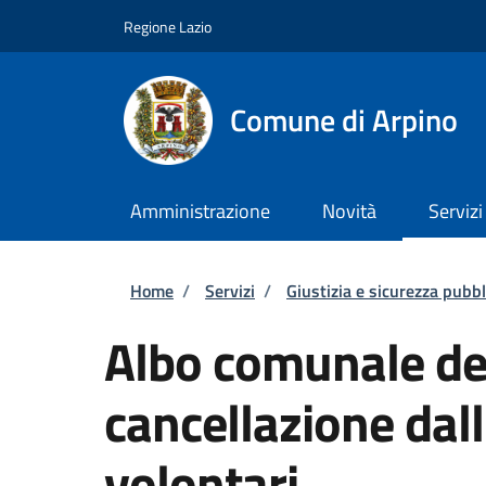
Salta al contenuto principale
Skip to footer content
Regione Lazio
Comune di Arpino
Amministrazione
Novità
Servizi
Briciole di pane
Home
/
Servizi
/
Giustizia e sicurezza pubbl
Albo comunale dei
cancellazione dal
volontari