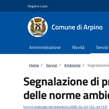
Salta al contenuto principale
Skip to footer content
Regione Lazio
Comune di Arpino
Amministrazione
Novità
Servizi
Briciole di pane
Home
/
Servizi
/
Ambiente
/
Segnalazione
Segnalazione di p
delle norme ambi
(
urn:nir:stato:decreto.legislativo:2006-04-03;152~art133
)