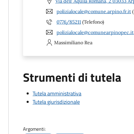
Via dell' Aquila Romana, 2 03033 Ar
polizialocale@comune.arpino.fr.it
(
0776/85211
(Telefono)
polizialocale@comunearpinopec.it
Massimiliano
Rea
Strumenti di tutela
Tutela amministrativa
Tutela giurisdizionale
Argomenti: