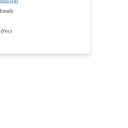
pino (FR)
Email)
(Pec)