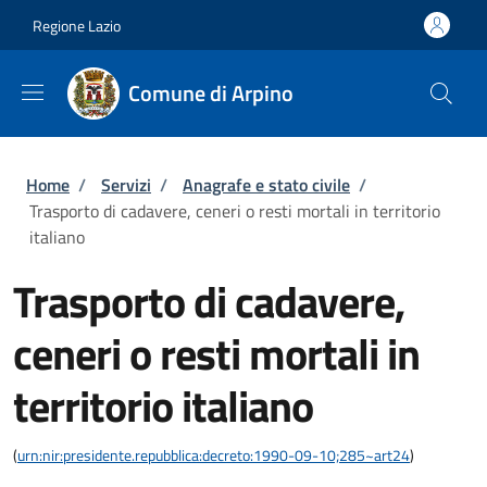
Salta al contenuto principale
Skip to footer content
Regione Lazio
Comune di Arpino
Briciole di pane
Home
/
Servizi
/
Anagrafe e stato civile
/
Trasporto di cadavere, ceneri o resti mortali in territorio
italiano
Trasporto di cadavere,
ceneri o resti mortali in
territorio italiano
(
urn:nir:presidente.repubblica:decreto:1990-09-10;285~art24
)