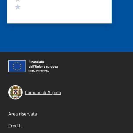
Valuta 1 stelle su 5
Comune di Arpino
Footer menu
Area riservata
Crediti