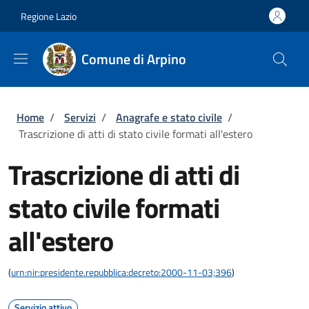
Salta al contenuto principale
Skip to footer content
Regione Lazio
Comune di Arpino
Briciole di pane
Home
/
Servizi
/
Anagrafe e stato civile
/
Trascrizione di atti di stato civile formati all'estero
Trascrizione di atti di
stato civile formati
all'estero
(
urn:nir:presidente.repubblica:decreto:2000-11-03;396
)
Servizio attivo