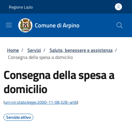
Salta al contenuto principale
Skip to footer content
Regione Lazio
Comune di Arpino
Briciole di pane
Home
/
Servizi
/
Salute, benessere e assistenza
/
Consegna della spesa a domicilio
Consegna della spesa a
domicilio
(
urn:nir:stato:legge:2000-11-08;328~art6
)
Servizio attivo