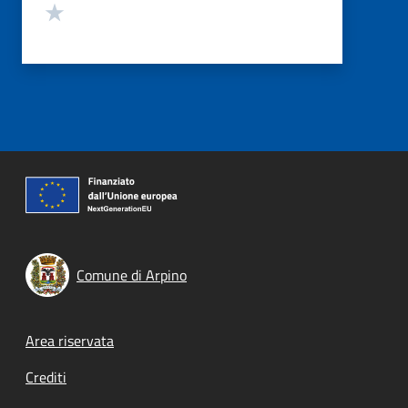
Valuta 1 stelle su 5
Comune di Arpino
Footer menu
Area riservata
Crediti