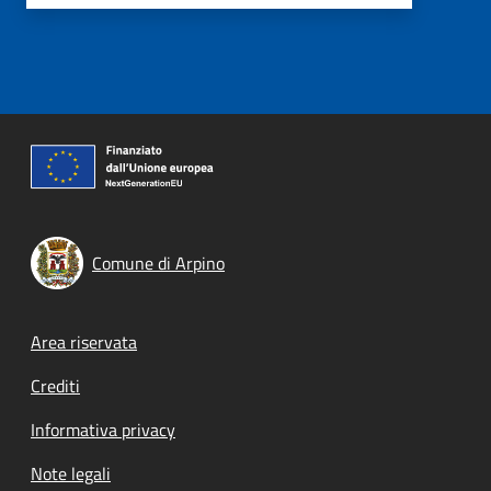
Comune di Arpino
Footer menu
Area riservata
Crediti
Informativa privacy
Note legali