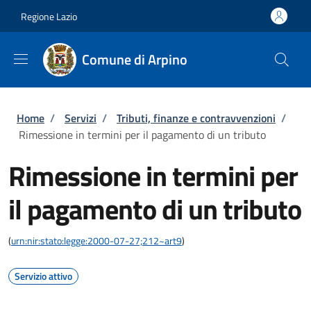
Salta al contenuto principale
Skip to footer content
Regione Lazio
Comune di Arpino
Briciole di pane
Home
/
Servizi
/
Tributi, finanze e contravvenzioni
/
Rimessione in termini per il pagamento di un tributo
Rimessione in termini per
il pagamento di un tributo
(
urn:nir:stato:legge:2000-07-27;212~art9
)
Servizio attivo