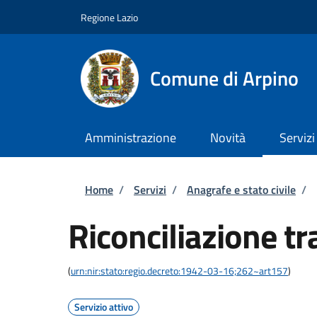
Salta al contenuto principale
Skip to footer content
Regione Lazio
Comune di Arpino
Amministrazione
Novità
Servizi
Briciole di pane
Home
/
Servizi
/
Anagrafe e stato civile
/
Riconciliazione tr
(
urn:nir:stato:regio.decreto:1942-03-16;262~art157
)
Servizio attivo