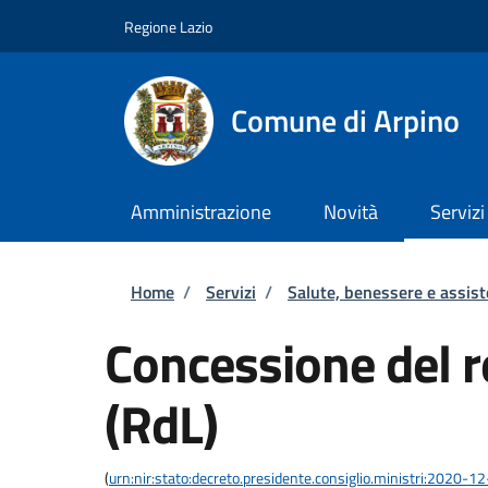
Salta al contenuto principale
Skip to footer content
Regione Lazio
Comune di Arpino
Amministrazione
Novità
Servizi
Briciole di pane
Home
/
Servizi
/
Salute, benessere e assis
Concessione del re
(RdL)
(
urn:nir:stato:decreto.presidente.consiglio.ministri:2020-1