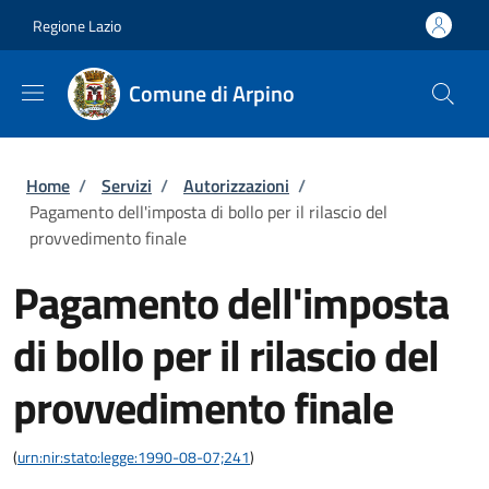
Salta al contenuto principale
Skip to footer content
Regione Lazio
Comune di Arpino
Briciole di pane
Home
/
Servizi
/
Autorizzazioni
/
Pagamento dell'imposta di bollo per il rilascio del
provvedimento finale
Pagamento dell'imposta
di bollo per il rilascio del
provvedimento finale
(
urn:nir:stato:legge:1990-08-07;241
)