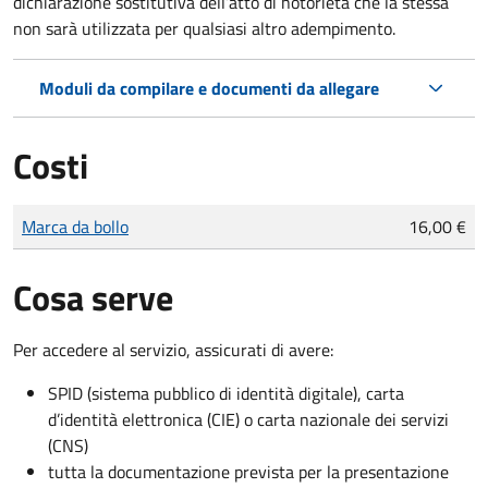
dichiarazione sostitutiva dell’atto di notorietà che la stessa
non sarà utilizzata per qualsiasi altro adempimento.
Moduli da compilare e documenti da allegare
Costi
Tipo di pagamento
Importo
Marca da bollo
16,00 €
Cosa serve
Per accedere al servizio, assicurati di avere:
SPID (sistema pubblico di identità digitale), carta
d’identità elettronica (CIE) o carta nazionale dei servizi
(CNS)
tutta la documentazione prevista per la presentazione