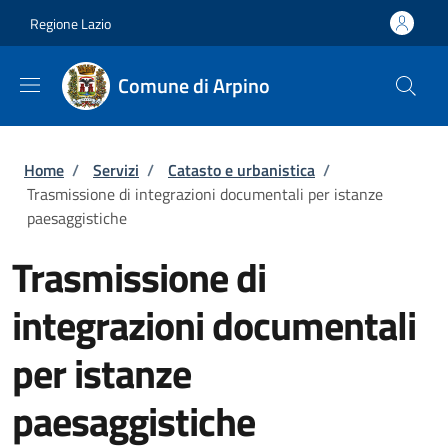
Salta al contenuto principale
Skip to footer content
Regione Lazio
Comune di Arpino
Briciole di pane
Home
/
Servizi
/
Catasto e urbanistica
/
Trasmissione di integrazioni documentali per istanze
paesaggistiche
Trasmissione di
integrazioni documentali
per istanze
paesaggistiche