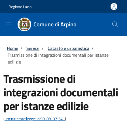
Salta al contenuto principale
Skip to footer content
Regione Lazio
Comune di Arpino
Briciole di pane
Home
/
Servizi
/
Catasto e urbanistica
/
Trasmissione di integrazioni documentali per istanze
edilizie
Trasmissione di
integrazioni documentali
per istanze edilizie
(
urn:nir:stato:legge:1990-08-07;241
)