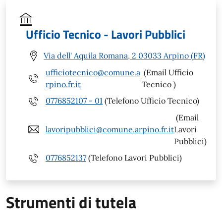
Ufficio Tecnico - Lavori Pubblici
Via dell' Aquila Romana, 2 03033 Arpino (FR)
ufficiotecnico@comune.a
(Email Ufficio
rpino.fr.it
Tecnico )
0776852107 - 01
(Telefono Ufficio Tecnico)
(Email
lavoripubblici@comune.arpino.fr.it
Lavori
Pubblici)
0776852137
(Telefono Lavori Pubblici)
Strumenti di tutela