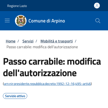
Salta al contenuto principale
Skip to footer content
Regione Lazio
Comune di Arpino
Briciole di pane
Home
/
Servizi
/
Mobilità e trasporti
/
Passo carrabile: modifica dell'autorizzazione
Passo carrabile: modifica
dell'autorizzazione
(
urn:nir:presidente.repubblica:decreto:1992-12-16;495~art46
)
Servizio attivo