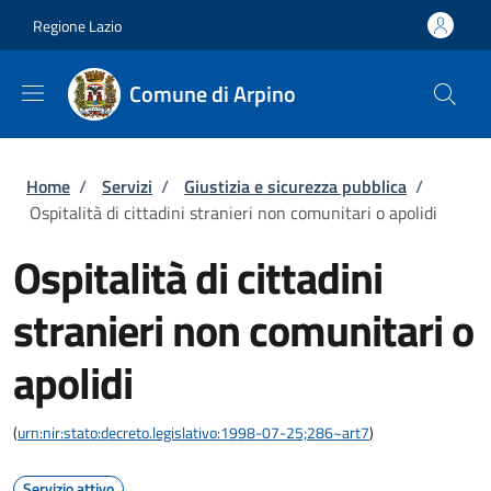
Salta al contenuto principale
Skip to footer content
Regione Lazio
Comune di Arpino
Briciole di pane
Home
/
Servizi
/
Giustizia e sicurezza pubblica
/
Ospitalità di cittadini stranieri non comunitari o apolidi
Ospitalità di cittadini
stranieri non comunitari o
apolidi
(
urn:nir:stato:decreto.legislativo:1998-07-25;286~art7
)
Servizio attivo