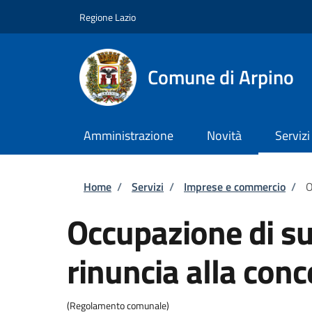
Salta al contenuto principale
Skip to footer content
Regione Lazio
Comune di Arpino
Amministrazione
Novità
Servizi
Briciole di pane
Home
/
Servizi
/
Imprese e commercio
/
O
Occupazione di su
rinuncia alla con
(Regolamento comunale)