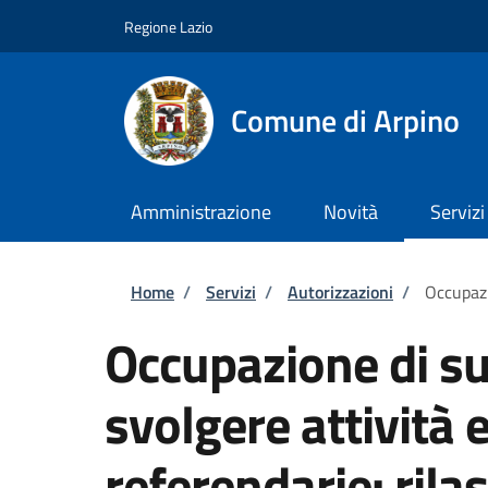
Salta al contenuto principale
Skip to footer content
Regione Lazio
Comune di Arpino
Amministrazione
Novità
Servizi
Briciole di pane
Home
/
Servizi
/
Autorizzazioni
/
Occupazi
Occupazione di su
svolgere attività e
referendarie: rilas