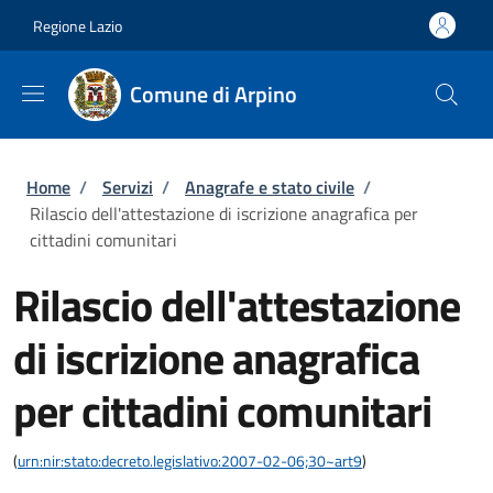
Salta al contenuto principale
Skip to footer content
Regione Lazio
Comune di Arpino
Briciole di pane
Home
/
Servizi
/
Anagrafe e stato civile
/
Rilascio dell'attestazione di iscrizione anagrafica per
cittadini comunitari
Rilascio dell'attestazione
di iscrizione anagrafica
per cittadini comunitari
(
urn:nir:stato:decreto.legislativo:2007-02-06;30~art9
)