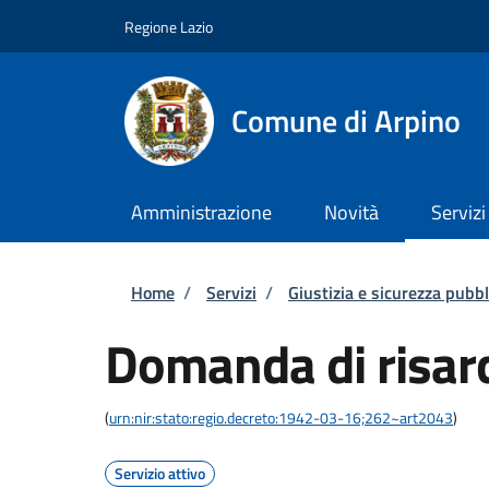
Salta al contenuto principale
Skip to footer content
Regione Lazio
Comune di Arpino
Amministrazione
Novità
Servizi
Briciole di pane
Home
/
Servizi
/
Giustizia e sicurezza pubbl
Domanda di risar
(
urn:nir:stato:regio.decreto:1942-03-16;262~art2043
)
Servizio attivo