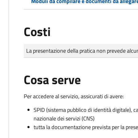
Moduli da compilare e documenti da allegar
Costi
Tipo di pagamento
Importo
La presentazione della pratica non prevede al
Cosa serve
Per accedere al servizio, assicurati di avere:
SPID (sistema pubblico di identità digitale), ca
nazionale dei servizi (CNS)
tutta la documentazione prevista per la prese