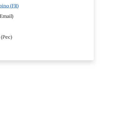
pino (FR)
Email)
(Pec)