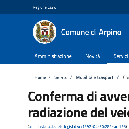
Salta al contenuto principale
Skip to footer content
Regione Lazio
Comune di Arpino
Amministrazione
Novità
Servizi
Briciole di pane
Home
/
Servizi
/
Mobilità e trasporti
/
Con
Conferma di avve
radiazione del vei
(
urn:nir:stato:decreto.legislativo:1992-04-30;285~art193
)