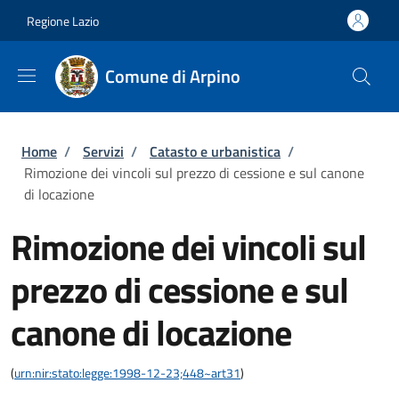
Salta al contenuto principale
Skip to footer content
Regione Lazio
Comune di Arpino
Briciole di pane
Home
/
Servizi
/
Catasto e urbanistica
/
Rimozione dei vincoli sul prezzo di cessione e sul canone
di locazione
Rimozione dei vincoli sul
prezzo di cessione e sul
canone di locazione
(
urn:nir:stato:legge:1998-12-23;448~art31
)