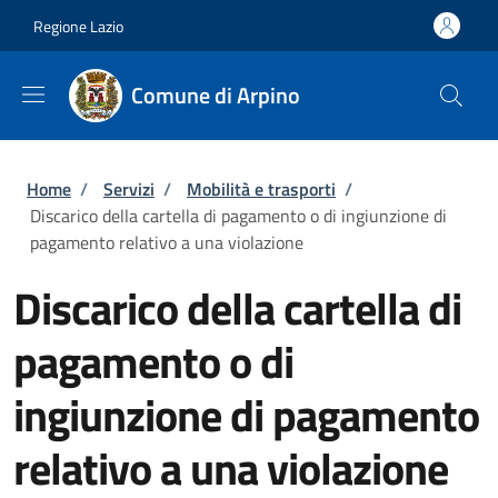
Salta al contenuto principale
Skip to footer content
Regione Lazio
Comune di Arpino
Briciole di pane
Home
/
Servizi
/
Mobilità e trasporti
/
Discarico della cartella di pagamento o di ingiunzione di
pagamento relativo a una violazione
Discarico della cartella di
pagamento o di
ingiunzione di pagamento
relativo a una violazione