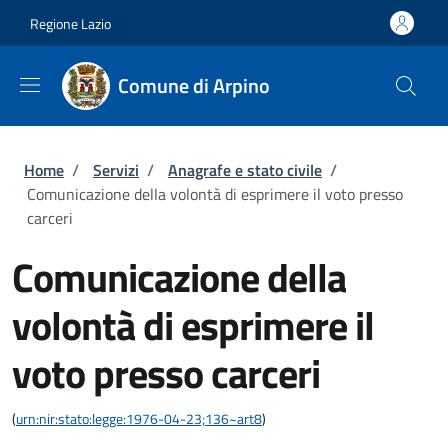
Salta al contenuto principale
Skip to footer content
Regione Lazio
Comune di Arpino
Briciole di pane
Home
/
Servizi
/
Anagrafe e stato civile
/
Comunicazione della volontà di esprimere il voto presso
carceri
Comunicazione della
volontà di esprimere il
voto presso carceri
(
urn:nir:stato:legge:1976-04-23;136~art8
)