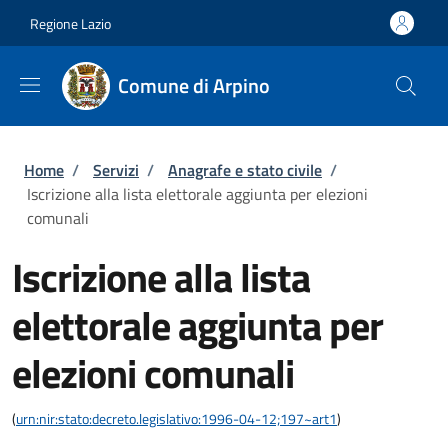
Salta al contenuto principale
Skip to footer content
Regione Lazio
Comune di Arpino
Briciole di pane
Home
/
Servizi
/
Anagrafe e stato civile
/
Iscrizione alla lista elettorale aggiunta per elezioni
comunali
Iscrizione alla lista
elettorale aggiunta per
elezioni comunali
(
urn:nir:stato:decreto.legislativo:1996-04-12;197~art1
)