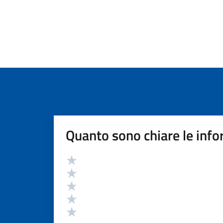
Quanto sono chiare le info
Valutazione
Valuta 5 stelle su 5
Valuta 4 stelle su 5
Valuta 3 stelle su 5
Valuta 2 stelle su 5
Valuta 1 stelle su 5