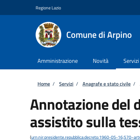
Salta al contenuto principale
Skip to footer content
Regione Lazio
Comune di Arpino
Amministrazione
Novità
Servizi
Briciole di pane
Home
/
Servizi
/
Anagrafe e stato civile
/
Annotazione del di
assistito sulla te
(
urn:nir:presidente.repubblica:decreto:1960-05-16;570~ar