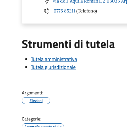
Via dell' Aquila Romana, 2 03033 Ar
0776 85211
(Telefono)
Strumenti di tutela
Tutela amministrativa
Tutela giurisdizionale
Argomenti:
Elezioni
Categorie:
Anagrafe e stato civile