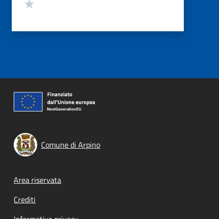
Valuta 1 stelle su 5
Comune di Arpino
Footer menu
Area riservata
Crediti