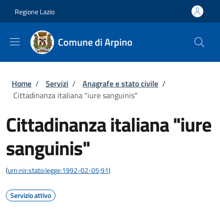
Salta al contenuto principale
Skip to footer content
Regione Lazio
Comune di Arpino
Briciole di pane
Home
/
Servizi
/
Anagrafe e stato civile
/
Cittadinanza italiana "iure sanguinis"
Cittadinanza italiana "iure
sanguinis"
(
urn:nir:stato:legge:1992-02-05;91
)
Servizio attivo