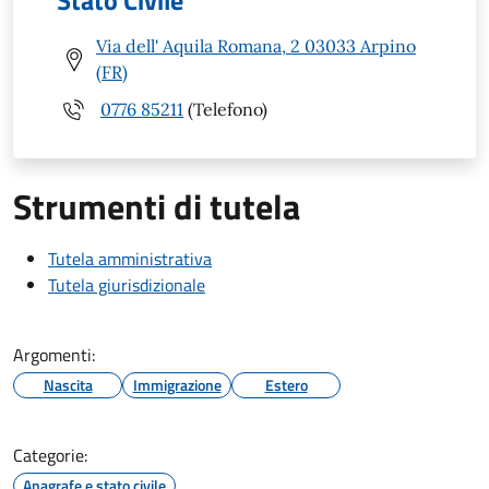
Stato Civile
Via dell' Aquila Romana, 2 03033 Arpino
(FR)
0776 85211
(Telefono)
Strumenti di tutela
Tutela amministrativa
Tutela giurisdizionale
Argomenti:
Nascita
Immigrazione
Estero
Categorie:
Anagrafe e stato civile