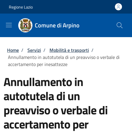
Salta al contenuto principale
Skip to footer content
Regione Lazio
Comune di Arpino
Briciole di pane
Home
/
Servizi
/
Mobilità e trasporti
/
Annullamento in autotutela di un preavviso o verbale di
accertamento per inesattezze
Annullamento in
autotutela di un
preavviso o verbale di
accertamento per