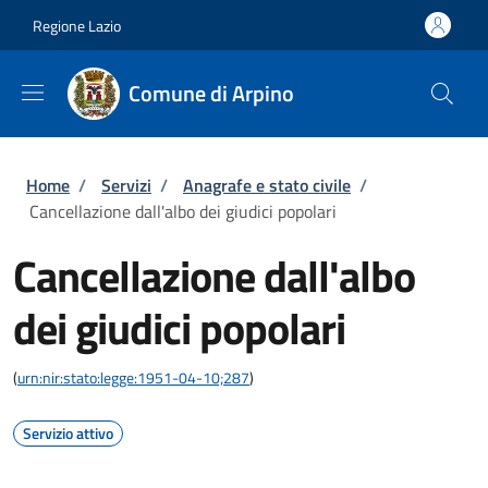
Salta al contenuto principale
Skip to footer content
Regione Lazio
Comune di Arpino
Briciole di pane
Home
/
Servizi
/
Anagrafe e stato civile
/
Cancellazione dall'albo dei giudici popolari
Cancellazione dall'albo
dei giudici popolari
(
urn:nir:stato:legge:1951-04-10;287
)
Servizio attivo