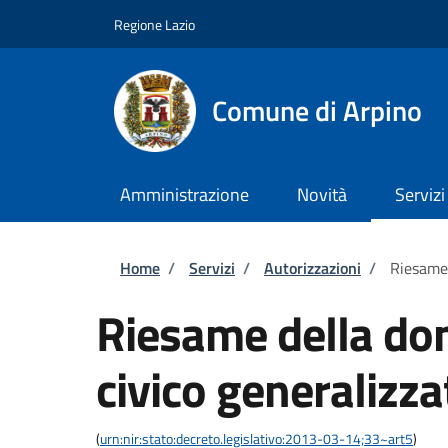
Salta al contenuto principale
Skip to footer content
Regione Lazio
Comune di Arpino
Amministrazione
Novità
Servizi
Briciole di pane
Home
/
Servizi
/
Autorizzazioni
/
Riesame 
Riesame della do
civico generalizza
(
urn:nir:stato:decreto.legislativo:2013-03-14;33~art5
)