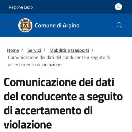
Salta al contenuto principale
Skip to footer content
Regione Lazio
Comune di Arpino
Briciole di pane
Home
/
Servizi
/
Mobilità e trasporti
/
Comunicazione dei dati del conducente a seguito di
accertamento di violazione
Comunicazione dei dati
del conducente a seguito
di accertamento di
violazione