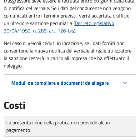
trasgressore deve essere effettuata entro 60 giorni dalla data
di notifica del verbale.
Se i dati del conducente non vengono
comunicati entro i termini previsti, verrà accertata d'ufficio
un'ulteriore sanzione pecuniaria (
Decreto legislativo
30/04/1992, n. 285, art. 126-bis
).
Nel caso di veicoli ceduti in locazione, se i dati forniti non
consentono la nuova notifica del verbale al reale utilizzatore
la sanzione resterà in carico all'impresa che ha effettuato il
noleggio.
Moduli da compilare e documenti da allegare
Costi
Tipo di pagamento
Importo
La presentazione della pratica non prevede alcun
pagamento