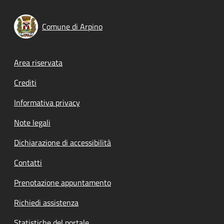
Comune di Arpino
Footer menu
Area riservata
Crediti
Informativa privacy
Note legali
Dichiarazione di accessibilità
Contatti
Prenotazione appuntamento
Richiedi assistenza
Statistiche del portale