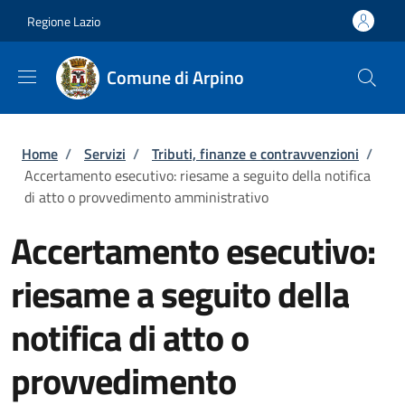
Salta al contenuto principale
Skip to footer content
Regione Lazio
Comune di Arpino
Briciole di pane
Home
/
Servizi
/
Tributi, finanze e contravvenzioni
/
Accertamento esecutivo: riesame a seguito della notifica
di atto o provvedimento amministrativo
Accertamento esecutivo:
riesame a seguito della
notifica di atto o
provvedimento