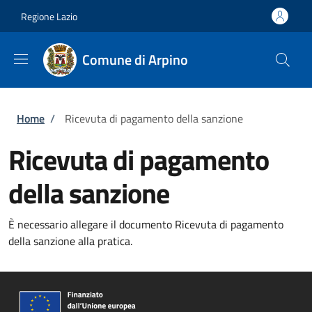
Salta al contenuto principale
Skip to footer content
Regione Lazio
Comune di Arpino
Briciole di pane
Home
/
Ricevuta di pagamento della sanzione
Ricevuta di pagamento
della sanzione
È necessario allegare il documento Ricevuta di pagamento
della sanzione alla pratica.