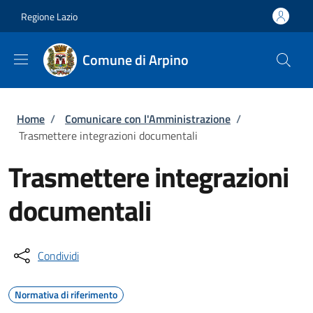
Salta al contenuto principale
Skip to footer content
Regione Lazio
Comune di Arpino
Briciole di pane
Home
/
Comunicare con l'Amministrazione
/
Trasmettere integrazioni documentali
Trasmettere integrazioni
documentali
Condividi
Normativa di riferimento