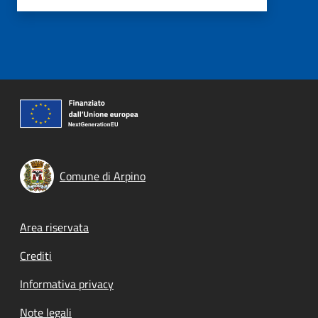
Comune di Arpino
Footer menu
Area riservata
Crediti
Informativa privacy
Note legali