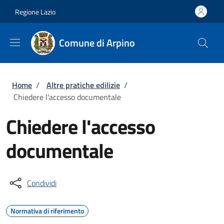
Salta al contenuto principale
Skip to footer content
Regione Lazio
Comune di Arpino
Briciole di pane
Home
/
Altre pratiche edilizie
/
Chiedere l'accesso documentale
Chiedere l'accesso
documentale
Condividi
Normativa di riferimento